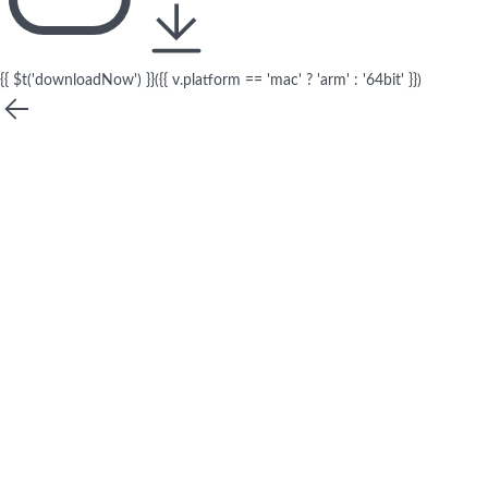
{{ $t('downloadNow') }}({{ v.platform == 'mac' ? 'arm' : '64bit' }})