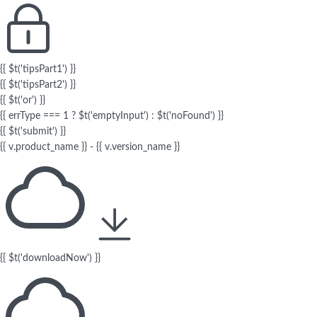
{{ $t('tipsPart1') }}
{{ $t('tipsPart2') }}
{{ $t('or') }}
{{ errType === 1 ? $t('emptyInput') : $t('noFound') }}
{{ $t('submit') }}
{{ v.product_name }} - {{ v.version_name }}
{{ $t('downloadNow') }}